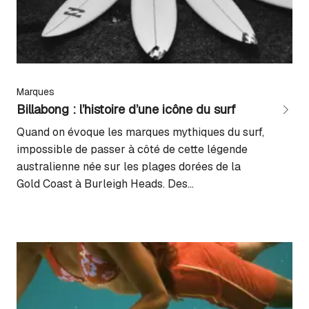
Marques
Billabong : l’histoire d’une icône du surf
Quand on évoque les marques mythiques du surf,
impossible de passer à côté de cette légende
australienne née sur les plages dorées de la
Gold Coast à Burleigh Heads. Des
premiers boardshorts artisanaux aux collections
lifestyle d’aujourd’hui, cette histoire raconte bien plus
qu’une simple success story commerciale : elle
retrace l’évolution d’un art de vivre devenu
mondial, autour de la culture surf. Plongée aux...