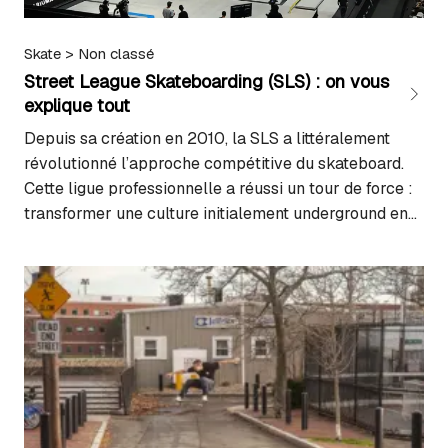
Skate
>
Non classé
Street League Skateboarding (SLS) : on vous
explique tout
Depuis sa création en 2010, la SLS a littéralement
révolutionné l’approche compétitive du skateboard.
Cette ligue professionnelle a réussi un tour de force :
transformer une culture initialement underground en
un show mondial, tout en préservant l’essence
créative et hautement technique du street. Pour le
puriste comme pour le néophyte, comprendre le
fonctionnement de la…