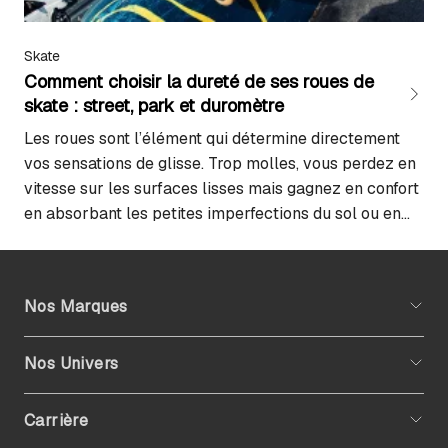
Skate
Comment choisir la dureté de ses roues de
skate : street, park et duromètre
Les roues sont l’élément qui détermine directement
vos sensations de glisse. Trop molles, vous perdez en
vitesse sur les surfaces lisses mais gagnez en confort
en absorbant les petites imperfections du sol ou en
réduisant le bruit (pratique sur du pavé en ville) lors
de vos déplacements. Trop dures, chaque
imperfection du sol se transforme en obstacle, mais
Nos Marques
elles vous permettent de fuser sur le flat et glisser
plus facilement. La…
Nos Univers
Carrière