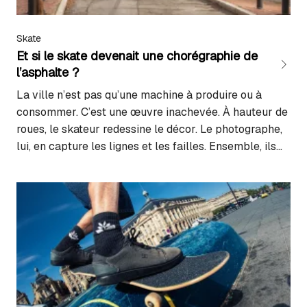
Skate
Et si le skate devenait une chorégraphie de
l’asphalte ?
La ville n’est pas qu’une machine à produire ou à
consommer. C’est une œuvre inachevée. À hauteur de
roues, le skateur redessine le décor. Le photographe,
lui, en capture les lignes et les failles. Ensemble, ils
dévoilent un « urbanisme de l’invisible », une lecture
poétique de nos espaces publics. Là où le béton
cache encore sa beauté. Le minéral en ligne de mire
Le nez rivé sur nos écrans,…