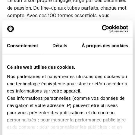
Le surf a son propre langage, forgé par des décennies
de passion. Du line-up aux tubes parfaits, chaque mot
compte. Avec ces 100 termes essentiels, vous
comprendrez mieux le surf et sa culture, sur la vague
comme au pic. Le matériel du surfeur Comprendre son
équipement constitue la première étape pour tout
Snow
surfeur. Chaque élément…
Consentement
Détails
À propos des cookies
Ce site web utilise des cookies.
Nos partenaires et nous-mêmes utilisons des cookies ou 
une technologie équivalente pour stocker et/ou accéder à 
des informations sur votre appareil. 
Ces informations personnelles (comme vos données de 
navigation et votre adresse IP) peuvent être utilisées 
pour vous présenter des publications et du contenu 
personnalisés ; pour mesurer la performance publicitaire 
et du contenu ; pour personnaliser les publicités ; et en 
Snow
apprendre plus sur leur audience ; pour développer et 