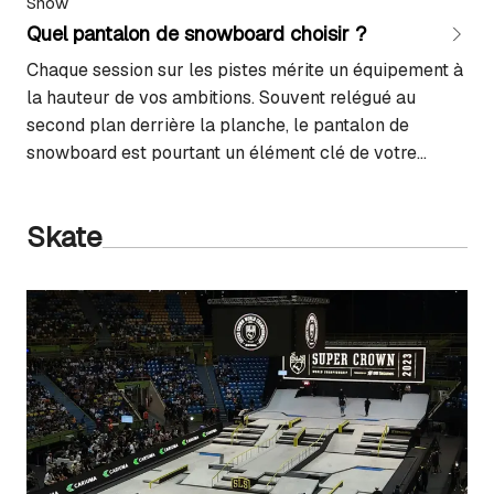
Snow
Quel pantalon de snowboard choisir ?
Chaque session sur les pistes mérite un équipement à
la hauteur de vos ambitions. Souvent relégué au
second plan derrière la planche, le pantalon de
snowboard est pourtant un élément clé de votre
tenue. Il conditionne directement votre confort, votre
protection face aux éléments et votre liberté de
Skate
mouvement. Exposé en permanence à la neige,…