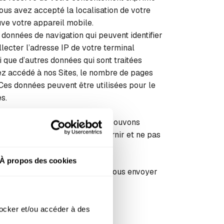
ous avez accepté la localisation de votre
uve votre appareil mobile.
 données de navigation qui peuvent identifier
lecter l’adresse IP de votre terminal
si que d’autres données qui sont traitées
vez accédé à nos Sites, le nombre de pages
. Ces données peuvent être utilisées pour le
s.
ites et les manières dont nous pouvons
, veuillez ne pas nous les fournir et ne pas
À propos des cookies
s partenaires commerciaux ou vous envoyer
ocker et/ou accéder à des 