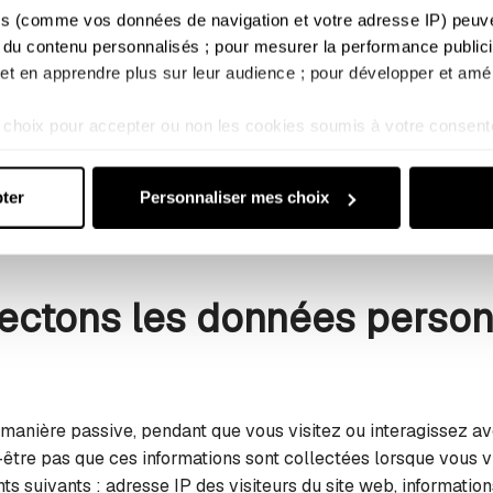
s (comme vos données de navigation et votre adresse IP) peuvent
s personnelles est :
Na Pali S.A.S
, au capital de 5 067 884 €,
 du contenu personnalisés ; pour mesurer la performance publicit
immatriculée au Registre du Commerce et des Sociétés de B
; et en apprendre plus sur leur audience ; pour développer et amél
42331377036, dont l’adresse électronique est :
privacy.e
choix pour accepter ou non les cookies soumis à votre consent
s ne relèvent pas de votre consentement (tels que certains coo
nelles à une Marque, cette Marque doit se conformer aux rég
sultez notre : 
Politique d'utilisation des cookies
 et 
Politique 
ter
Personnaliser mes choix
les pour la gestion de votre relation avec nous ou la relation
politique commerciale, est effectué sous la supervision et se
ectons les données person
manière passive, pendant que vous visitez ou interagissez av
être pas que ces informations sont collectées lorsque vous vi
 suivants : adresse IP des visiteurs du site web, information