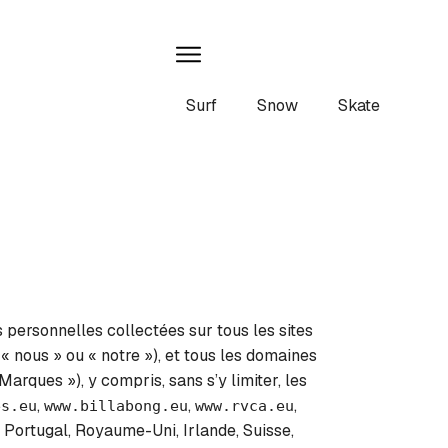
Surf
Snow
Skate
s personnelles collectées sur tous les sites
 « nous » ou « notre »), et tous les domaines
 Marques »), y compris, sans s’y limiter, les
,
,
,
es.eu
www.billabong.eu
www.rvca.eu
 Portugal, Royaume-Uni, Irlande, Suisse,