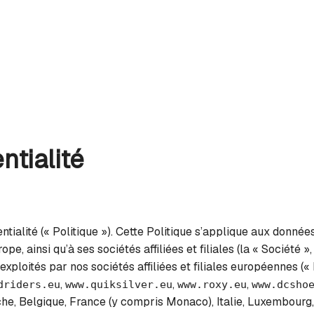
ntialité
ntialité (« Politique »). Cette Politique s’applique aux donnée
 ainsi qu’à ses sociétés affiliées et filiales (la « Société »,
t exploités par nos sociétés affiliées et filiales européennes («
,
,
,
driders.eu
www.quiksilver.eu
www.roxy.eu
www.dcsho
he, Belgique, France (y compris Monaco), Italie, Luxembourg,