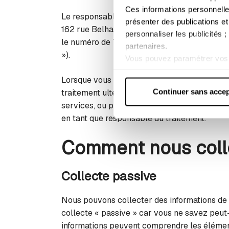
Ces informations personnelle
Le responsable du traitement de vos donnée
présenter des publications et
162 rue Belharra 64500 Saint Jean de Luz, 
personnaliser les publicités 
le numéro de TVA intracommunautaire est FR
partenaires.
»).
Vous pouvez paramétrer vos 
lorsque les cookies concerné
Lorsque vous fournissez vos données person
Pour plus d'informations, con
Continuer sans accep
traitement ultérieur de vos données personnel
services, ou pour la mise en œuvre de notre 
en tant que responsable du traitement.
Comment nous coll
Collecte passive
Nous pouvons collecter des informations de 
collecte « passive » car vous ne savez peut-
informations peuvent comprendre les éléments