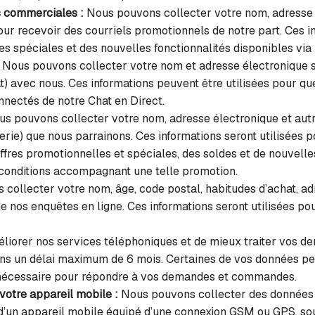
s commerciales :
Nous pouvons collecter votre nom, adresse é
our recevoir des courriels promotionnels de notre part. Ces i
es spéciales et des nouvelles fonctionnalités disponibles via l
Nous pouvons collecter votre nom et adresse électronique s
) avec nous. Ces informations peuvent être utilisées pour qu
nnectés de notre Chat en Direct.
s pouvons collecter votre nom, adresse électronique et autr
rie) que nous parrainons. Ces informations seront utilisées p
res promotionnelles et spéciales, des soldes et de nouvelles 
conditions accompagnant une telle promotion.
collecter votre nom, âge, code postal, habitudes d’achat, ad
de nos enquêtes en ligne. Ces informations seront utilisées po
éliorer nos services téléphoniques et de mieux traiter vos d
s un délai maximum de 6 mois. Certaines de vos données peu
st nécessaire pour répondre à vos demandes et commandes.
 votre appareil mobile :
Nous pouvons collecter des données 
ir d’un appareil mobile équipé d’une connexion GSM ou GPS, 