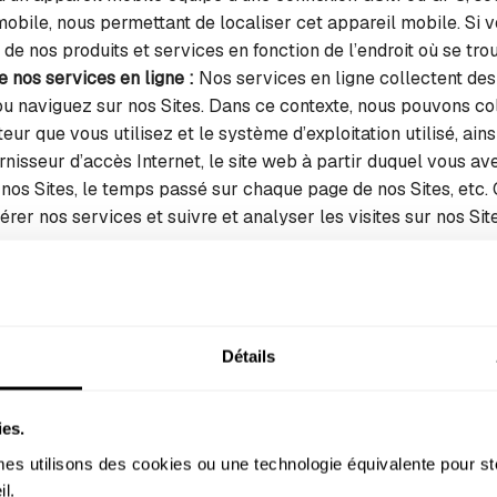
obile, nous permettant de localiser cet appareil mobile. Si v
 de nos produits et services en fonction de l’endroit où se tro
e nos services en ligne :
Nos services en ligne collectent des
u naviguez sur nos Sites. Dans ce contexte, nous pouvons col
eur que vous utilisez et le système d’exploitation utilisé, ain
rnisseur d’accès Internet, le site web à partir duquel vous a
de nos Sites, le temps passé sur chaque page de nos Sites, etc
rer nos services et suivre et analyser les visites sur nos Site
e données personnelles que nous pouvons collecter via les S
e souhaitez pas que nous collections vos données personnelles
Détails
le, nous pouvons transférer vos données personnelles à no
rques.
ies.
ble du traitement ?
s utilisons des cookies ou une technologie équivalente pour st
l. 