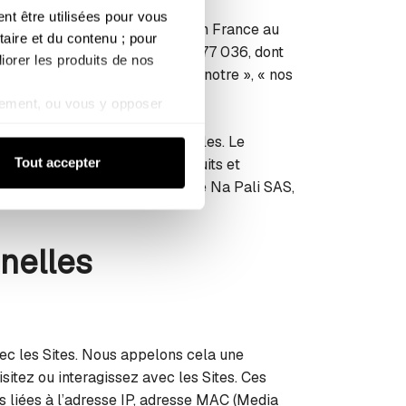
 être utilisées pour vous 
 dont le siège social est situé en France au
aire et du contenu ; pour 
ayonne sous le numéro B 331 377 036, dont
iorer les produits de nos 
(« nous », « notre », « nos
u@boardriders.eu
ement, ou vous y opposer 
kies de mesure d’audience).
lementations locales applicables. Le
de confidentialité
Tout accepter
 contractuelle liée à nos produits et
lon la politique commerciale de Na Pali SAS,
nelles
ec les Sites. Nous appelons cela une
sitez ou interagissez avec les Sites. Ces
s liées à l’adresse IP, adresse MAC (Media