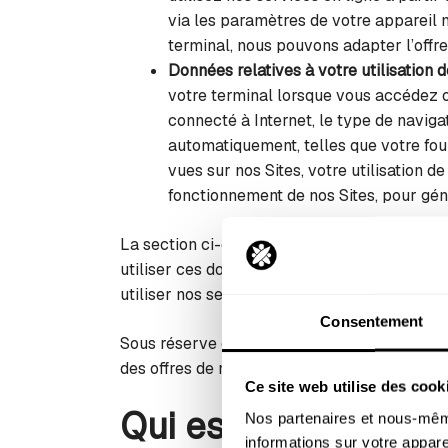
via les paramètres de votre appareil m
terminal, nous pouvons adapter l’offre
Données relatives à votre utilisation d
votre terminal lorsque vous accédez o
connecté à Internet, le type de navigat
automatiquement, telles que votre fou
vues sur nos Sites, votre utilisation 
fonctionnement de nos Sites, pour géné
La section ci-dessus fournit des exemples d
utiliser ces données personnelles. Si vous n
utiliser nos services ou accéder à nos Sites.
Consentement
Sous réserve de votre consentement préalab
des offres de nos partenaires ou d’autres Ma
Ce site web utilise des cook
Qui est le responsa
Nos partenaires et nous-même
informations sur votre apparei