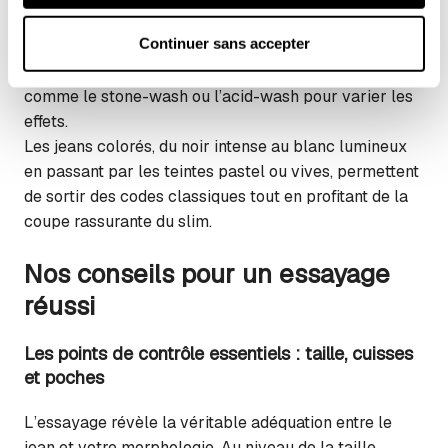
mesure d’audience).
patine avec le temps pour devenir unique. Les
Pour plus d'informations, consultez notre : 
Politique 
Continuer sans accepter
délavages, plus ou moins marqués, apportent du relief
d'utilisation des cookies
 et 
Politique de 
et un esprit plus décontracté, avec des techniques
confidentialité
comme le stone-wash ou l’acid-wash pour varier les
effets.
Les jeans colorés, du noir intense au blanc lumineux
en passant par les teintes pastel ou vives, permettent
de sortir des codes classiques tout en profitant de la
coupe rassurante du slim.
Nos conseils pour un essayage
réussi
Les points de contrôle essentiels : taille, cuisses
et poches
L’essayage révèle la véritable adéquation entre le
jean et votre morphologie. Au niveau de la taille,