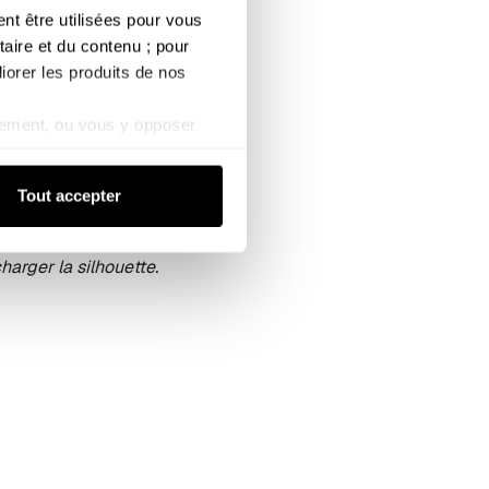
I)
 être utilisées pour vous 
aire et du contenu ; pour 
iorer les produits de nos 
ement, ou vous y opposer 
kies de mesure d’audience).
de confidentialité
Tout accepter
harger la silhouette.