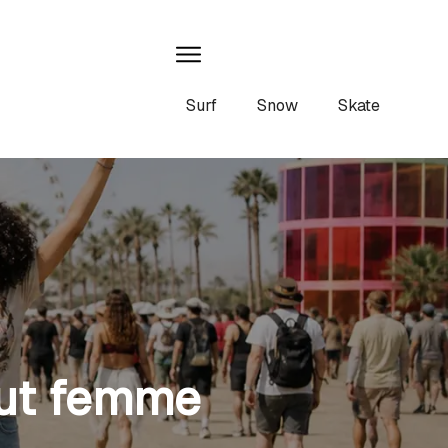
Surf
Snow
Skate
cut femme