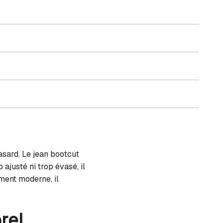
asard. Le jean bootcut
 ajusté ni trop évasé, il
ument moderne, il
rel