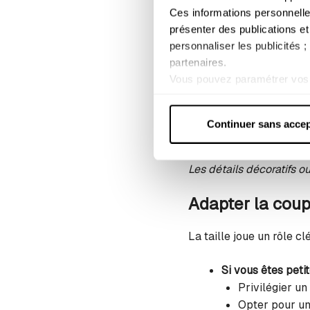
Si votre silhouet
Ces informations personnelle
présenter des publications et
personnaliser les publicités 
Le bootcut permet d’appo
partenaires.
Vous pouvez paramétrer vos 
L’évasement cré
lorsque les cookies concerné
Les denims légèr
Pour plus d'informations, con
Les
poches arriè
Continuer sans accep
Les délavages cla
Les détails décoratifs o
Adapter la coup
La taille joue un rôle c
Si vous êtes peti
Privilégier un
Opter pour u