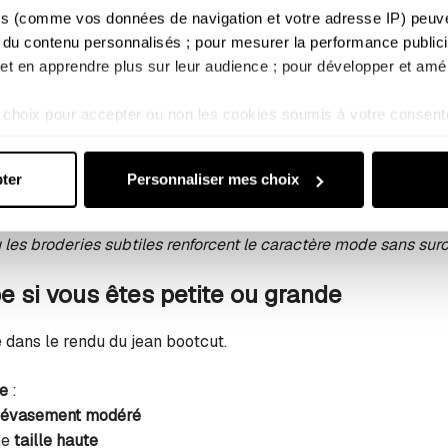
te est plus longiligne ou athlétique (H, V, 
s (comme vos données de navigation et votre adresse IP) peuvent
 du contenu personnalisés ; pour mesurer la performance publicit
; et en apprendre plus sur leur audience ; pour développer et amél
rter des courbes là où la silhouette est plus droite.
choix pour accepter ou non les cookies soumis à votre consent
e du
volume visuel au niveau des hanches
s ne relèvent pas de votre consentement (tels que certains coo
ement stretch épousent la forme avant de s’ouvrir
sultez notre : 
Politique d'utilisation des cookies
 et 
Politique 
re bien placées
ajoutent du relief
ter
Personnaliser mes choix
irs ou effets de matière dynamisent l’allure
u les broderies subtiles renforcent le caractère mode sans surc
e si vous êtes petite ou grande
lé dans le rendu du jean bootcut.
te
:
évasement modéré
ne
taille haute