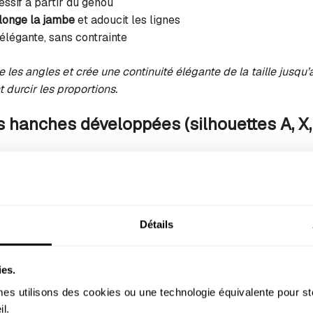
ssif à partir du genou
longe la jambe
et adoucit les lignes
 élégante, sans contrainte
sse les angles et crée une continuité élégante de la taille jusqu’
durcir les proportions.
s hanches développées (silhouettes A, X,
ticulièrement flatteur pour les silhouettes aux courbes marqu
bas
équilibre visuellement les hanches
ucture et souligne le point le plus fin
Détails
ne
silhouette en sablier
sans compression
ncés ou uniformes
affinent la ligne
ies.
 finitions) peuvent apporter du caractère, à condition de reste
s utilisons des cookies ou une technologie équivalente pour st
l. 