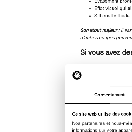
Évasement progre
Effet visuel qui
al
Silhouette fluide,
Son atout majeur
: il li
d’autres coupes peuvent 
Si vous avez de
Le jean bootcut est par
L’évasement du 
La
taille haute
str
Consentement
La coupe crée u
Les délavages
fo
Ce site web utilise des cook
Les détails (surpiqûres,
Nos partenaires et nous-même
l’harmonie.
informations sur votre apparei