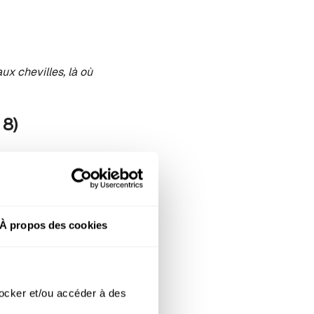
aux chevilles, là où
 8)
ées.
À propos des cookies
r discrets pour préserver
ocker et/ou accéder à des 