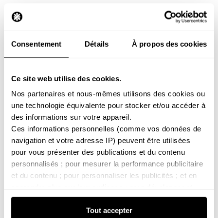
Décrypter les indices : 10K, 15K,
20K et au-delà
Consentement
Détails
À propos des cookies
Vêtements techniques 10K
Les équipements 10K offrent une protection solide
Ce site web utilise des cookies.
pour la pluie modérée et la neige légère. Avec une
Nos partenaires et nous-mêmes utilisons des cookies ou 
respirabilité généralement située entre 5 000 et 10
une technologie équivalente pour stocker et/ou accéder à 
000 g/m²/24h, ils conviennent parfaitement aux
des informations sur votre appareil. 
activités de moyenne intensité.
Ces informations personnelles (comme vos données de 
navigation et votre adresse IP) peuvent être utilisées 
Sur les pistes de ski, un vêtement 10K accompagne
pour vous présenter des publications et du contenu 
idéalement vos journées de ride. Il résiste aux chutes
personnalisés ; pour mesurer la performance publicitaire 
de neige courantes et maintient un confort stable lors
et du contenu ; pour personnaliser les publicités ; et en 
de descentes tranquilles ou d’apprentissage
apprendre plus sur leur audience ; pour développer et 
technique.
améliorer les produits de nos partenaires.
Tout accepter
Vous pouvez paramétrer vos choix pour accepter ou non 
Pour la randonnée légère ou les sorties urbaines par