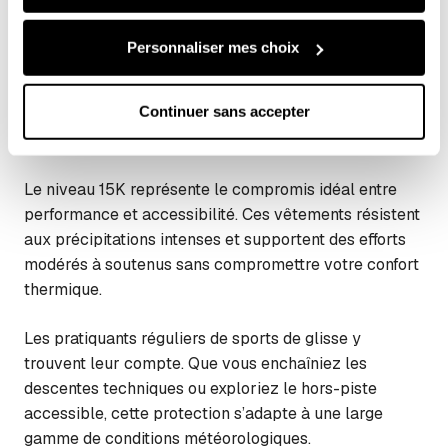
les cookies soumis à votre consentement, ou vous y 
temps incertain, cette protection s’avère amplement
opposer lorsque les cookies concernés ne relèvent pas 
suffisante. L’équilibre prix-performance en fait un
Personnaliser mes choix
de votre consentement (tels que certains cookies de 
choix judicieux pour les pratiquants occasionnels ou
mesure d’audience).
ceux qui découvrent les sports outdoor.
Pour plus d'informations, consultez notre : 
Politique 
Continuer sans accepter
d'utilisation des cookies
 et 
Politique de 
Vêtements techniques 15K
confidentialité
Le niveau 15K représente le compromis idéal entre
performance et accessibilité. Ces vêtements résistent
aux précipitations intenses et supportent des efforts
modérés à soutenus sans compromettre votre confort
thermique.
Les pratiquants réguliers de sports de glisse y
trouvent leur compte. Que vous enchaîniez les
descentes techniques ou exploriez le hors-piste
accessible, cette protection s’adapte à une large
gamme de conditions météorologiques.