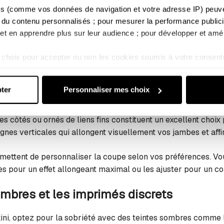
 votre morphologie. Elle souligne naturellement votre taille
s (comme vos données de navigation et votre adresse IP) peuvent
une couverture élégante à vos hanches.
 du contenu personnalisés ; pour mesurer la performance publicit
; et en apprendre plus sur leur audience ; pour développer et amél
effet gainant délicat qui structure votre silhouette sans la co
choix pour accepter ou non les cookies soumis à votre consent
le de vos hanches tout en assurant une jolie transition vers v
s ne relèvent pas de votre consentement (tels que certains coo
te une touche vintage-chic à votre look de plage, tout ce qu’
sultez notre : 
Politique d'utilisation des cookies
 et 
Politique 
ter
Personnaliser mes choix
és pour allonger la jambe
s côtés ou ornés de liens fins constituent un excellent choix
ignes verticales qui allongent visuellement vos jambes et affi
rmettent de personnaliser la coupe selon vos préférences. Vo
es pour un effet allongeant maximal ou les ajuster pour un co
mbres et les imprimés discrets
kini, optez pour la sobriété avec des teintes sombres comme le