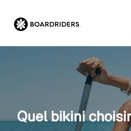
Aller
au
contenu
Quel bikini chois