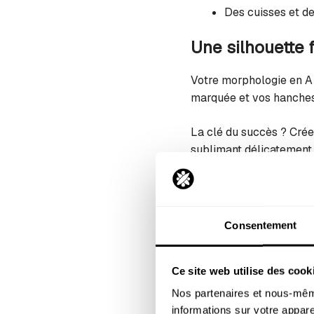
Des cuisses et d
Une silhouette 
Votre morphologie en A 
marquée et vos hanches 
La clé du succès ? Créer
sublimant délicatement 
proportionnée et éclata
Les bas de
Consentement
hanches
Ce site web utilise des cook
Les culottes tai
Nos partenaires et nous-même
Les culottes de maillot 
informations sur votre apparei