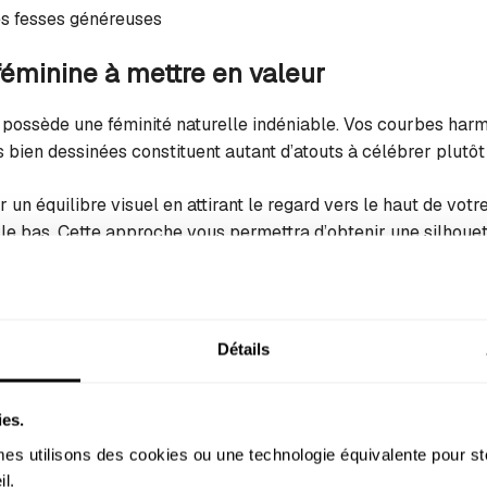
es fesses généreuses
féminine à mettre en valeur
possède une féminité naturelle indéniable. Vos courbes harmo
bien dessinées constituent autant d’atouts à célébrer plutôt
 un équilibre visuel en attirant le regard vers le haut de votr
le bas. Cette approche vous permettra d’obtenir une silhoue
nte de confiance.
 maillot de bain qui sublim
Détails
ies.
lle haute
s utilisons des cookies ou une technologie équivalente pour st
de bain taille haute sont vos meilleures amies ! Cette coupe 
l. 