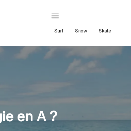
Surf
Snow
Skate
ie en A ?