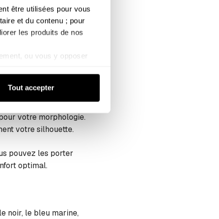
, allonge visuellement
 être utilisées pour vous 
aire et du contenu ; pour 
iorer les produits de nos 
mprimer. Elle met en
ement, ou vous y opposer 
os cuisses. De plus,
kies de mesure d’audience).
on aime !
de confidentialité
Tout accepter
 pour votre morphologie.
nent votre silhouette.
us pouvez les porter
nfort optimal.
 noir, le bleu marine,