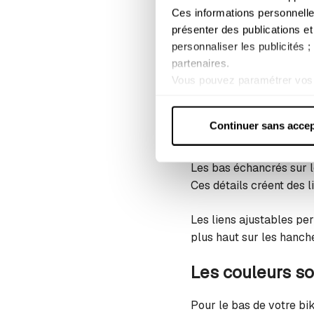
nombreux avantages pour
Ces informations personnelle
vos jambes et apporte 
présenter des publications et
personnaliser les publicités 
partenaires.
La taille haute crée un 
Vous pouvez paramétrer vos 
valeur la courbe naturel
lorsque les cookies concerné
cette coupe rétro appor
Pour plus d'informations, con
Continuer sans accep
Les bas échancr
Les bas échancrés sur le
Ces détails créent des l
Les liens ajustables pe
plus haut sur les hanch
Les couleurs so
Pour le bas de votre bi