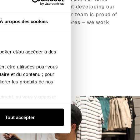
tores. We’re passionate about developing our
hem grow their careers. Our team is proud of
À propos des cookies
e we’ve developed in our stores – we work
to have fun!
ocker et/ou accéder à des 
 être utilisées pour vous 
aire et du contenu ; pour 
iorer les produits de nos 
ement, ou vous y opposer 
kies de mesure d’audience).
de confidentialité
Tout accepter