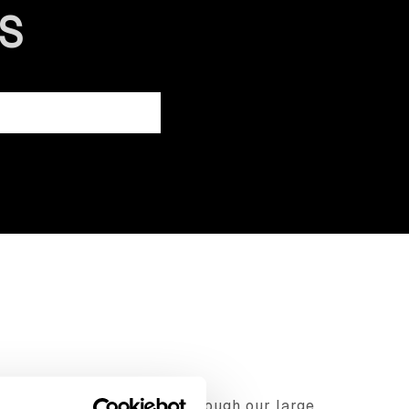
S
r amazing retail careers through our large