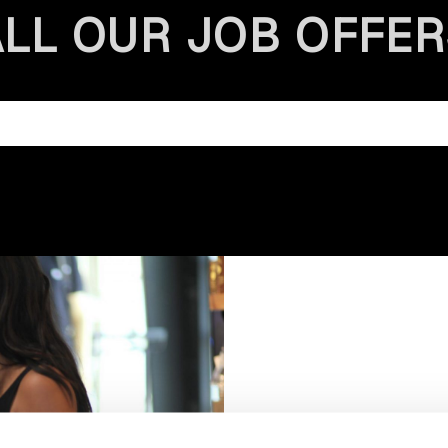
ALL OUR JOB OFFER
We’re proud to offe