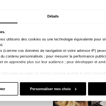
network of retail s
teams and helping t
Détails
the amazing cultur
hard but know how 
ies.
s utilisons des cookies ou une technologie équivalente pour st
l. 
s (comme vos données de navigation et votre adresse IP) peuvent
 du contenu personnalisés ; pour mesurer la performance publicit
; et en apprendre plus sur leur audience ; pour développer et amél
choix pour accepter ou non les cookies soumis à votre consent
s ne relèvent pas de votre consentement (tels que certains coo
sultez notre : 
Politique d'utilisation des cookies
 et 
Politique 
ter
Personnaliser mes choix